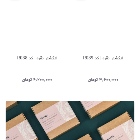
انگشتر نقره | کد R039
انگشتر نقره | کد R038
۳٫۶۰۰٫۰۰۰
تومان
۴٫۲۰۰٫۰۰۰
تومان