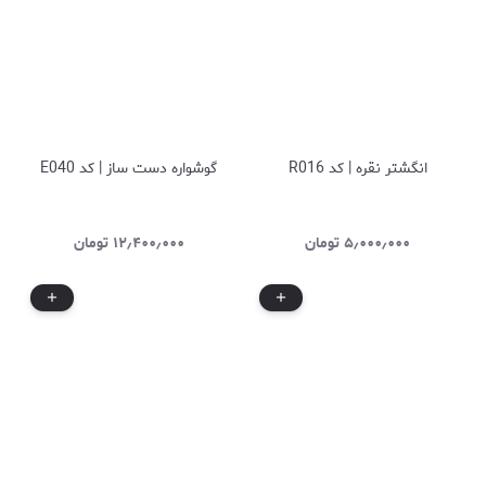
انگشتر نقره | کد R016
گوشواره دست ساز | کد E040
۵٫۰۰۰٫۰۰۰
تومان
۱۲٫۴۰۰٫۰۰۰
تومان