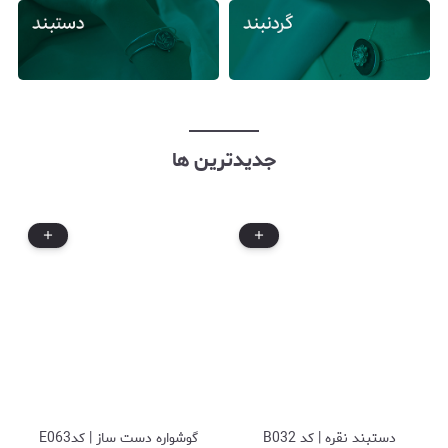
جدیدترین ها
دستبند نقره | کد B032
گوشواره دست ساز | کدE063