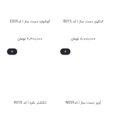
النگوی دست ساز | کد B015
گوشواره دست ساز | کدE059
۸٫۰۰۰٫۰۰۰
تومان
۷٫۲۰۰٫۰۰۰
تومان
آویز دست ساز | کدN039
انگشتر نقره | کد R018