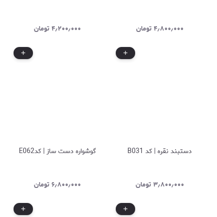
۴٫۸۰۰٫۰۰۰
تومان
۴٫۲۰۰٫۰۰۰
تومان
دستبند نقره | کد B031
گوشواره دست ساز | کدE062
۳٫۸۰۰٫۰۰۰
تومان
۶٫۸۰۰٫۰۰۰
تومان