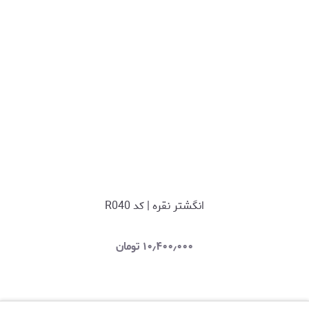
انگشتر نقره | کد R040
۱۰٫۴۰۰٫۰۰۰
تومان