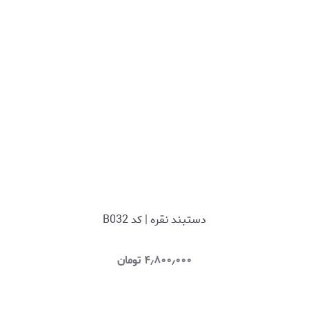
دستبند نقره | کد B032
۴٫۸۰۰٫۰۰۰
تومان