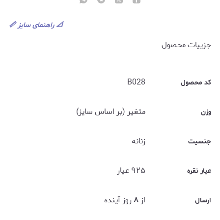
📐
راهنمای سایز
📏
جزییات محصول
B028
کد محصول
متغیر (بر اساس سایز)
وزن
زنانه
جنسیت
۹۲۵ عیار
عیار نقره
از
۸
روز آینده
ارسال