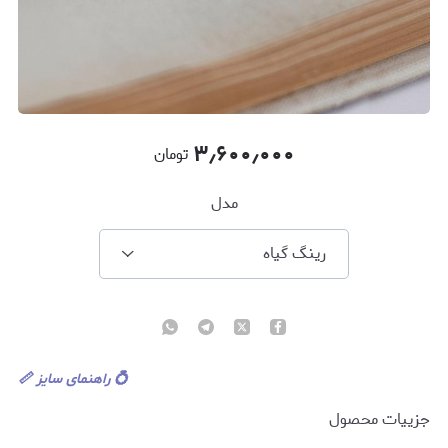
۳٫۶۰۰٫۰۰۰
تومان
مدل
رینگ گیاه
💍 راهنمای سایز
📏
جزییات محصول